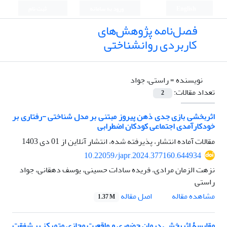
English
ورود به سامانه
ثبت نام
فصل‌نامه پژوهش‌های
کاربردی روانشناختی
نویسنده =
راستی، جواد
تعداد مقالات:
2
اثربخشی بازی جدی ذهن پیروز مبتنی بر مدل شناختی -رفتاری بر
خودکارآمدی اجتماعی کودکان اضطرابی
مقالات آماده انتشار، پذیرفته شده، انتشار آنلاین از
01 دی 1403
10.22059/japr.2024.377160.644934
نزهت الزمان مرادی، فریده سادات حسینی، یوسف دهقانی، جواد
راستی
اصل مقاله
مشاهده مقاله
1.37 M
مقایسۀ اثربخشی درمان حضوری و واقعیت مجازی متمرکز بر شفقت