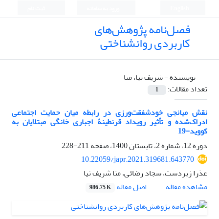
English
ورود به سامانه
ثبت نام
فصل‌نامه پژوهش‌های
کاربردی روانشناختی
نویسنده =
شریف نیا، منا
تعداد مقالات:
1
نقش میانجی خودشفقت‌ورزی در رابطه میان حمایت اجتماعی
ادراک‌شده و تأثیر رویداد قرنطینۀ اجباری خانگی مبتلایان به
کووید-19
دوره 12، شماره 2، تابستان 1400، صفحه
211-228
10.22059/japr.2021.319681.643770
عذرا زبردست، سجاد رضائی، منا شریف نیا
اصل مقاله
مشاهده مقاله
986.75 K