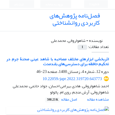
English
ورود به سامانه
ثبت نام
فصل‌نامه پژوهش‌های
کاربردی روانشناختی
نویسنده =
شاهواروقی، محمدعلی
تعداد مقالات:
1
اثربخشی ابزارهای مختلف مصاحبه با شاهد عینی صحنۀ جرم در
تحکیم حافظه برای دسترسی‌های بلندمدت
دوره 12، شماره 4، زمستان 1400، صفحه
23-46
10.22059/japr.2022.319720.643773
احمد شاهواروقی، هادی بهرامی احسان، جواد حاتمی، محمدعلی
شاهواروقی، آرش منجم، روی ام. پائولو
اصل مقاله
مشاهده مقاله
598.23 K