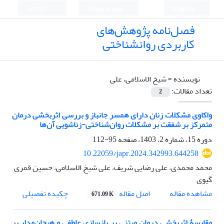
English
ورود به سامانه
ثبت نام
فصل‌نامه پژوهش‌های
کاربردی روانشناختی
نویسنده =
شیخ الاسلامی، علی
تعداد مقالات:
2
واکاوی مشکلات زنان دارای همسر جانباز و بررسی اثربخشی درمان
متمرکز بر شفقت بر مشکلات روان‌شناختی-زناشویی آن‌ها
دوره 15، شماره 2، 1403، صفحه
95-112
10.22059/japr.2024.342993.644258
محمد محمدی، علی رضایی شریف، علی شیخ الاسلامی، حسین قمری
گیوی
اصل مقاله
مشاهده مقاله
چکیده تفصیلی
671.09 K
مقایسۀ اثربخشی درمان مبتنی بر بازسازی عاطفی و هیجان‌مدار بر