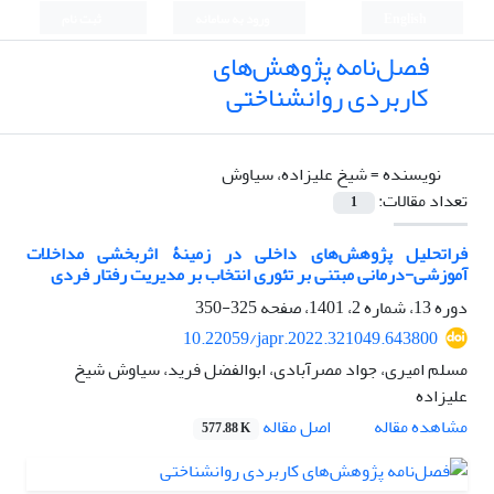
English
ورود به سامانه
ثبت نام
فصل‌نامه پژوهش‌های
کاربردی روانشناختی
نویسنده =
شیخ علیزاده، سیاوش
تعداد مقالات:
1
فراتحلیل پژوهش‌های داخلی در زمینۀ اثربخشی مداخلات
آموزشی-درمانی مبتنی بر تئوری انتخاب بر مدیریت رفتار فردی
دوره 13، شماره 2، 1401، صفحه
325-350
10.22059/japr.2022.321049.643800
مسلم امیری، جواد مصرآبادی، ابوالفضل فرید، سیاوش شیخ
علیزاده
اصل مقاله
مشاهده مقاله
577.88 K