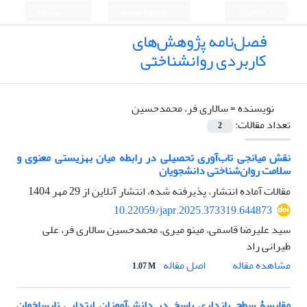
English
ورود به سامانه
ثبت نام
فصل‌نامه پژوهش‌های
کاربردی روانشناختی
نویسنده =
سالاری فر، محمدحسین
تعداد مقالات:
2
نقش میانجی تاب‌آوری تحصیلی در رابطه میان بهزیستی معنوی و
سلامت روان‌شناختی دانشجویان
مقالات آماده انتشار، پذیرفته شده، انتشار آنلاین از
29 مهر 1404
10.22059/japr.2025.373319.644873
سید علیرضا قاسمی، مینو میری، محمدحسین سالاری فر، علی
طیرانی راد
اصل مقاله
مشاهده مقاله
1.07 M
مقایسۀ سطح بازداری پاسخ در دانش‌آموزان ابتدایی نارساخوان