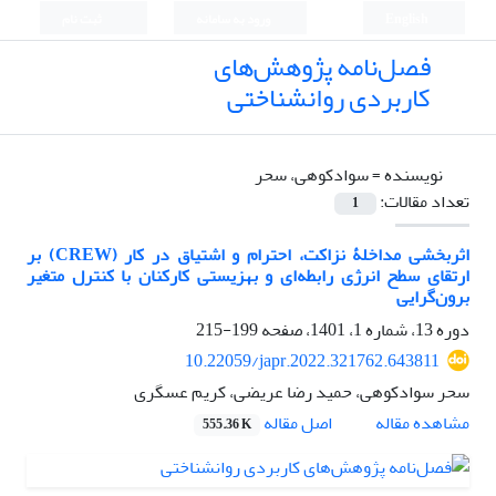
English
ورود به سامانه
ثبت نام
فصل‌نامه پژوهش‌های
کاربردی روانشناختی
نویسنده =
سوادکوهی، سحر
تعداد مقالات:
1
اثربخشی مداخلۀ نزاکت، احترام و اشتیاق در کار (CREW) بر
ارتقای سطح انرژی رابطه‌ای و بهزیستی کارکنان با کنترل متغیر
برون‌گرایی
دوره 13، شماره 1، 1401، صفحه
199-215
10.22059/japr.2022.321762.643811
سحر سوادکوهی، حمید رضا عریضی، کریم عسگری
اصل مقاله
مشاهده مقاله
555.36 K