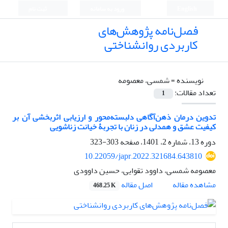
English
ورود به سامانه
ثبت نام
فصل‌نامه پژوهش‌های
کاربردی روانشناختی
نویسنده =
شمسی، معصومه
تعداد مقالات:
1
تدوین درمان ذهن‌آگاهی دلبسته‌محور و ارزیابی اثربخشی آن بر
کیفیت عشق و همدلی در زنان با تجربۀ خیانت زناشویی
دوره 13، شماره 2، 1401، صفحه
303-323
10.22059/japr.2022.321684.643810
معصومه شمسی، داوود تقوایی، حسین داوودی
اصل مقاله
مشاهده مقاله
468.25 K