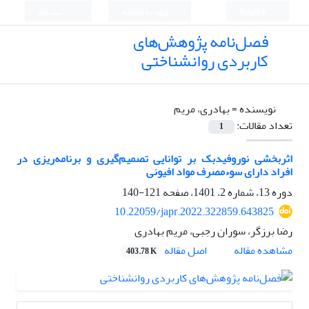
English
ورود به سامانه
ثبت نام
فصل‌نامه پژوهش‌های
کاربردی روانشناختی
نویسنده =
بهادری، مریم
تعداد مقالات:
1
اثربخشی نوروفیدبک بر توانایی تصمیم‌گیری و برنامه‌ریزی در
افراد دارای سوء‌مصرف مواد افیونی
دوره 13، شماره 2، 1401، صفحه
121-140
10.22059/japr.2022.322859.643825
رضا برزگر، سوران رجبی، مریم بهادری
اصل مقاله
مشاهده مقاله
403.78 K