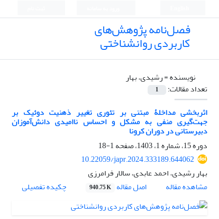
English
ورود به سامانه
ثبت نام
فصل‌نامه پژوهش‌های
کاربردی روانشناختی
نویسنده =
رشیدی، بهار
تعداد مقالات:
1
اثربخشی مداخلۀ مبتنی بر تئوری تغییر ذهنیت دوئیک بر
جهت‌گیری منفی به مشکل و احساس ناامیدی دانش‌آموزان
دبیرستانی در دوران کرونا
دوره 15، شماره 1، 1403، صفحه
1-18
10.22059/japr.2024.333189.644062
بهار رشیدی، احمد عابدی، سالار فرامرزی
اصل مقاله
مشاهده مقاله
چکیده تفصیلی
940.75 K