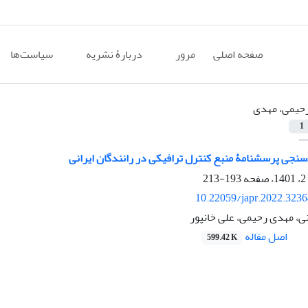
صفحه اصلی
مرور
دربارۀ نشریه
سیاست‌ها
حیمی، مهدی
1
سنجی پرسشنامۀ منبع کنترل ترافیکی در رانندگان ایرانی
193-213
10.22059/japr.2022.323
ی، مهدی رحیمی، علی خانپور
اصل مقاله
599.42 K