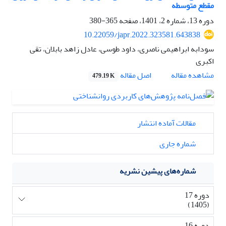
مقطع متوسطه
دوره 13، شماره 2، 1401، صفحه
365-380
10.22059/japr.2022.323581.643838
سودابه ابراهیمی ناصری، داود طوسی، عادل زاهد بابلان، تقی
اکبری
اصل مقاله
مشاهده مقاله
479.19 K
مقالات آماده انتشار
شماره جاری
شماره‌های پیشین نشریه
دوره 17
(1405)
دوره 16