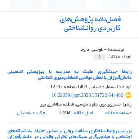
English
ورود به سامانه
ثبت نام
فصل‌نامه پژوهش‌های
کاربردی روانشناختی
نویسنده =
طوسی، داود
تعداد مقالات:
2
رابطۀ جهت‌گیری مثبت به مدرسه با بهزیستی تحصیلی
دانش‌آموزان با نقش میانجی انعطاف‌پذیری شناختی
دوره 15، شماره 3، پاییز 1403، صفحه
97-112
10.22059/japr.2023.351722.644462
زهرا خسروی پور، داود طوسی، فاطمه مظاهری پور
اصل مقاله
مشاهده مقاله
چکیده تفصیلی
1.03 M
بررسی روابط ساختاری سلامت روان براساس اعتیاد به شبکه‌های
اجتماعی با میانجی‌گری سبک‌های نظارتی والدین در دانش‌آموزان