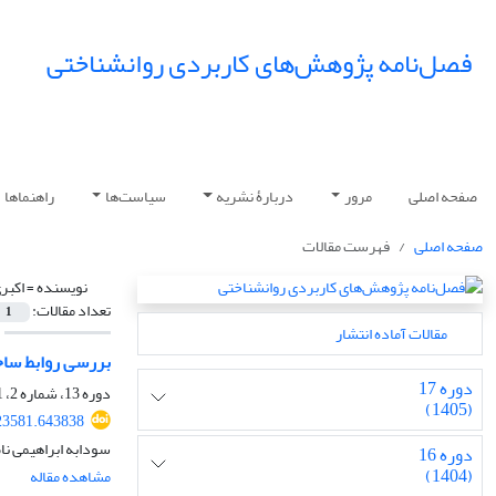
فصل‌نامه پژوهش‌های کاربردی روانشناختی
صفحه اصلی
مرور
دربارۀ نشریه
سیاست‌ها
راهنماها
صفحه اصلی
فهرست مقالات
نویسنده =
اکبر
تعداد مقالات:
1
مقالات آماده انتشار
بررسی روابط ساخ
دوره 17
دوره 13، شماره 2، 1401، صفحه
(1405)
23581.643838
سودابه ابراهیمی نا
دوره 16
(1404)
مشاهده مقاله