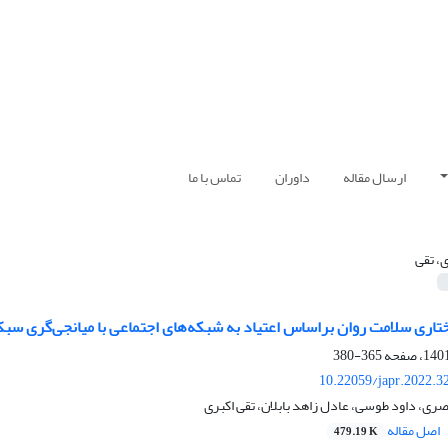
ارسال مقاله
داوران
تماس با ما
ی، تقی
تاری سلامت روان براساس اعتیاد به شبکه‌های اجتماعی با میانجی‌گری سبک
365-380
10.22059/japr.2022.3
صری، داود طوسی، عادل زاهد بابلان، تقی اکبری
اصل مقاله
479.19 K