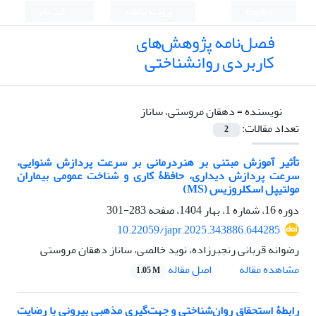
English
ورود به سامانه
ثبت نام
فصل‌نامه پژوهش‌های
کاربردی روانشناختی
نویسنده =
دهقان مروستی، ساناز
تعداد مقالات:
2
تأثیر آموزش مبتنی بر هنردرمانی بر سرعت پردازش شنوایی،
سرعت پردازش دیداری، حافظۀ کاری و شناخت عمومی بیماران
مولتیپل اسکلروزیس (MS)
دوره 16، شماره 1، بهار 1404، صفحه
283-301
10.22059/japr.2025.343886.644285
رضوانه قربانی رنجبرزاده، نوید خالصی، ساناز دهقان مروستی
اصل مقاله
مشاهده مقاله
1.05 M
رابطۀ استحقاق روان‌شناختی و جهت‌گیری مذهبی بیرونی با رضایت