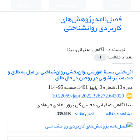
English
ورود به سامانه
ثبت نام
فصل‌نامه پژوهش‌های
کاربردی روانشناختی
نویسنده =
آگاهی اصفهانی، بیتا
تعداد مقالات:
1
اثربخشی بستة آموزشی توان‌بخشی روان‌شناختی بر میل به طلاق و
صمیمیت زناشویی در زوجین در حال طلاق
دوره 13، شماره 3، پاییز 1401، صفحه
95-114
10.22059/japr.2022.326272.643929
بیتا آگاهی اصفهانی، محسن گل پرور، هادی فرهادی
اصل مقاله
مشاهده مقاله
339.66 K