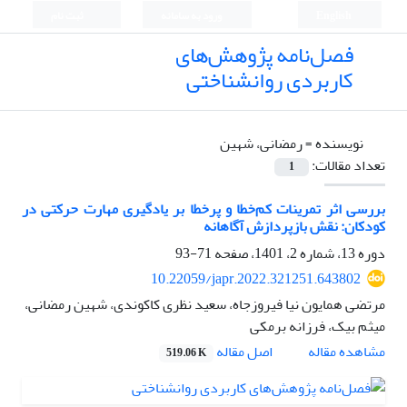
English
ورود به سامانه
ثبت نام
فصل‌نامه پژوهش‌های
کاربردی روانشناختی
نویسنده =
رمضانی، شهین
تعداد مقالات:
1
بررسی اثر تمرینات کم‌خطا و پرخطا بر یادگیری مهارت حرکتی در
کودکان: نقش بازپردازش آگاهانه
دوره 13، شماره 2، 1401، صفحه
71-93
10.22059/japr.2022.321251.643802
مرتضی همایون نیا فیروزجاه، سعید نظری کاکوندی، شهین رمضانی،
میثم بیک، فرزانه برمکی
اصل مقاله
مشاهده مقاله
519.06 K