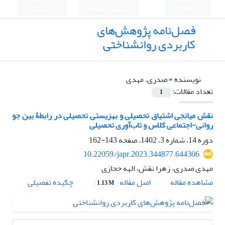
English
ورود به سامانه
ثبت نام
فصل‌نامه پژوهش‌های
کاربردی روانشناختی
نویسنده =
صدری، مهدی
تعداد مقالات:
1
نقش میانجی اشتیاق تحصیلی و بهزیستی تحصیلی در رابطۀ بین جو
روانی-اجتماعی کلاس و تاب‌آوری تحصیلی
دوره 14، شماره 3، 1402، صفحه
143-162
10.22059/japr.2023.344877.644306
مهدی صدری، زهرا نقش، الهه حجازی
اصل مقاله
مشاهده مقاله
چکیده تفصیلی
1.13 M