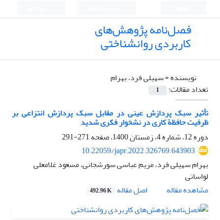
English
ورود به سامانه
ثبت نام
فصل‌نامه پژوهش‌های
کاربردی روانشناختی
نویسنده =
سهیلی فرد، بهرام
تعداد مقالات:
1
تأثیر سبک پردازش عینی در مقابل سبک پردازش انتزاعی بر
ظرفیت حافظة ‌کاری در نشخوار فکری شدید
دوره 12، شماره 4، زمستان 1400، صفحه
271-291
10.22059/japr.2022.326769.643903
بهرام سهیلی فرد، مریم عباسی سورشجانی، مسعود غلامعلی
لواسانی
اصل مقاله
مشاهده مقاله
492.96 K