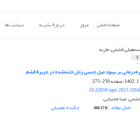
صفحه اصلی
مرور
دربارۀ نشریه
سیاست‌ها
سمعیلی قشمی، ماریه
1
ه‌درمانی بر بهبود میل جنسی زنان ختنه‌شده در جزیرۀ قشم
259-275
10.22059/japr.2023.326
شمی، مینا مجتبایی
اصل مقاله
چکیده تفصیلی
666.17 K