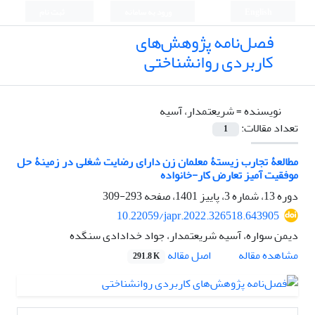
English
ورود به سامانه
ثبت نام
فصل‌نامه پژوهش‌های
کاربردی روانشناختی
نویسنده =
شریعتمدار، آسیه
تعداد مقالات:
1
مطالعۀ تجارب زیستۀ معلمان زن دارای رضایت شغلی در زمینۀ حل
موفقیت آمیز تعارض کار-خانواده
دوره 13، شماره 3، پاییز 1401، صفحه
293-309
10.22059/japr.2022.326518.643905
دیمن سواره، آسیه شریعتمدار، جواد خدادادی سنگده
اصل مقاله
مشاهده مقاله
291.8 K