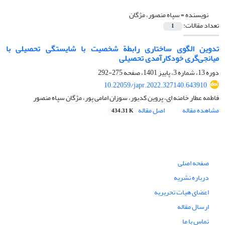
نویسنده =
سپاه منصور، مژگان
تعداد مقالات:
1
تدوین الگوی ساختاری رابطة شخصیت با شایستگی تحصیلی با
میانجی‌گری خودکارآمدی تحصیلی
دوره 13، شماره 3، پاییز 1401، صفحه
275-292
10.22059/japr.2022.327140.643910
فاطمه عطار خامنه ‌ای، پروین کدیور، سوزان امامی پور، مژگان سپاه منصور
مشاهده مقاله
اصل مقاله
434.31 K
صفحه اصلی
درباره نشریه
اعضای هیات تحریریه
ارسال مقاله
تماس با ما