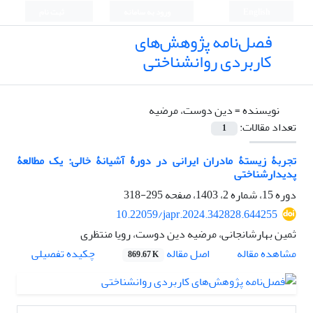
English
ورود به سامانه
ثبت نام
فصل‌نامه پژوهش‌های
کاربردی روانشناختی
نویسنده =
دین دوست، مرضیه
تعداد مقالات:
1
تجربۀ زیستۀ مادران ایرانی در دورۀ آشیانۀ خالی: یک مطالعۀ
پدیدارشناختی
دوره 15، شماره 2، 1403، صفحه
295-318
10.22059/japr.2024.342828.644255
ثمین بهارشانجانی، مرضیه دین دوست، رویا منتظری
اصل مقاله
مشاهده مقاله
چکیده تفصیلی
869.67 K