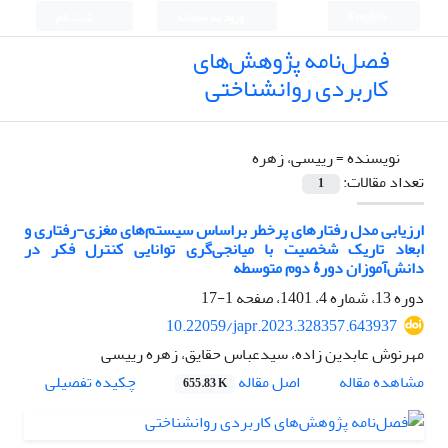
English
ورود به سامانه
ثبت نام
فصل‌نامه پژوهش‌های
کاربردی روانشناختی
نویسنده =
رییسی، زهره
تعداد مقالات:
1
ارزیابی مدل رفتارهای پرخطر براساس سیستم‌های مغزی-رفتاری و
ابعاد تاریک شخصیت با میانجی‌گری توانایی کنترل فکر در
دانش‌آموزان دورۀ دوم متوسطه
دوره 13، شماره 4، 1401، صفحه
1-17
10.22059/japr.2023.328357.643937
مهرنوش عابدین زاده، سیدعباس حقایق، زهره رییسی
اصل مقاله
مشاهده مقاله
چکیده تفصیلی
655.83 K