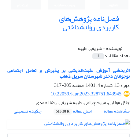
English
ورود به سامانه
ثبت نام
فصل‌نامه پژوهش‌های
کاربردی روانشناختی
نویسنده =
شریفی، طیبه
تعداد مقالات:
1
اثربخشی آموزش مثبت‌اندیشی بر پذیرش و تعامل اجتماعی
نوجوانان دختر شهرستان سرپل ذهاب
دوره 13، شماره 4، 1401، صفحه
305-317
10.22059/japr.2023.328751.643945
جلال مولایی، مریم چرامی، طیبه شریفی، رضا احمدی
اصل مقاله
مشاهده مقاله
چکیده تفصیلی
516.38 K