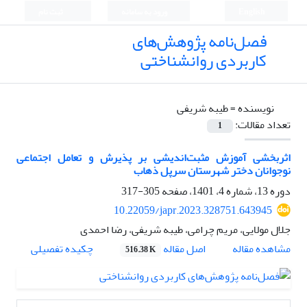
English
ورود به سامانه
ثبت نام
فصل‌نامه پژوهش‌های
کاربردی روانشناختی
نویسنده =
طیبه شریفی
تعداد مقالات:
1
اثربخشی آموزش مثبت‌اندیشی بر پذیرش و تعامل اجتماعی
نوجوانان دختر شهرستان سرپل ذهاب
دوره 13، شماره 4، 1401، صفحه
305-317
10.22059/japr.2023.328751.643945
جلال مولایی، مریم چرامی، طیبه شریفی، رضا احمدی
اصل مقاله
مشاهده مقاله
چکیده تفصیلی
516.38 K