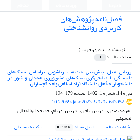
English
ورود به سامانه
ثبت نام
فصل‌نامه پژوهش‌های
کاربردی روانشناختی
نویسنده =
باقری، فریبرز
تعداد مقالات:
1
ارزیابی مدل پیش‌بینی صمیمت زناشویی براساس سبک‌های
دلبستگی با میانجی‌گری سبک‌های عشق‌ورزی همدلی و شور در
دانشجویان متأهل دانشگاه آزاد اسلامی واحد گچساران
دوره 14، شماره 1، 1402، صفحه
179-194
10.22059/japr.2023.329292.643952
زهره منصوری، فریبرز باقری، فریبرز درتاج، خدیجه ابوالمعالی
الحسینی
اصل مقاله
مشاهده مقاله
چکیده تفصیلی
812.84 K