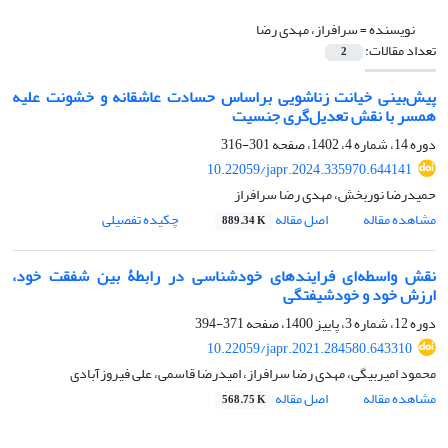
نویسنده =
سرافراز، مهدی رضا
تعداد مقالات:
2
پیش‌بینی خیانت زناشویی براساس حسادت عاشقانه و خشونت علیه
همسر با نقش تعدیل‌گری جنسیت
دوره 14، شماره 4، 1402، صفحه
301-316
10.22059/japr.2024.335970.644141
حمیدرضا نوربخش، مهدی رضا سرافراز
مشاهده مقاله
اصل مقاله
چکیده تفصیلی
889.34 K
نقش واسطه‌ای فرایندهای خودشناسی در رابطۀ بین شفقت خود،
ارزش خود و خودشیفتگی
دوره 12، شماره 3، پاییز 1400، صفحه
371-394
10.22059/japr.2021.284580.643310
محمود امیربیگی، مهدی رضا سرافراز، امیدرضا قاسمی، علی فیروزآبادی
مشاهده مقاله
اصل مقاله
568.75 K