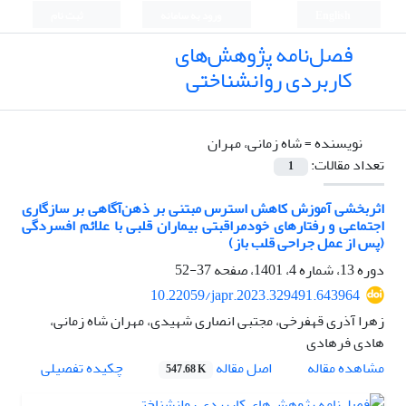
English
ورود به سامانه
ثبت نام
فصل‌نامه پژوهش‌های
کاربردی روانشناختی
نویسنده =
شاه زمانی، مهران
تعداد مقالات:
1
اثربخشی آموزش کاهش استرس مبتنی بر ذهن‌آگاهی بر سازگاری
اجتماعی و رفتارهای خودمراقبتی بیماران قلبی با علائم افسردگی
(پس از عمل جراحی قلب باز)
دوره 13، شماره 4، 1401، صفحه
37-52
10.22059/japr.2023.329491.643964
زهرا آذری قهفرخی، مجتبی انصاری شهیدی، مهران شاه زمانی،
هادی فرهادی
اصل مقاله
مشاهده مقاله
چکیده تفصیلی
547.68 K