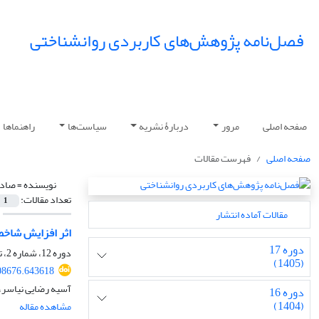
فصل‌نامه پژوهش‌های کاربردی روانشناختی
صفحه اصلی
مرور
دربارۀ نشریه
سیاست‌ها
راهنماها
صفحه اصلی
فهرست مقالات
نویسنده =
صادق
تعداد مقالات:
1
مقالات آماده انتشار
اثر افزایش شاخص
دوره 17
دوره 12، شماره 2، تابستان 1400، صفحه
(1405)
08676.643618
آسیه رضایی نیاسر،
دوره 16
(1404)
مشاهده مقاله