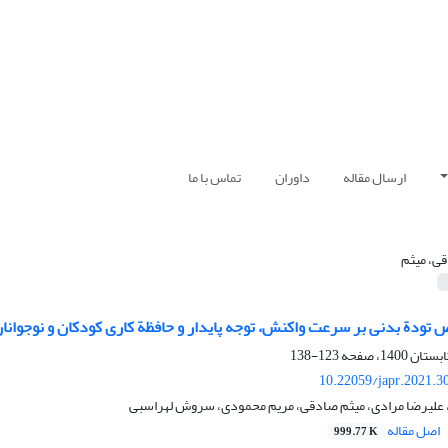
ارسال مقاله
داوران
تماس با ما
ی، میثم
 تودة بدنی بر سرعت واکنش، توجه پایدار و حافظة کاری کودکان و نوجوانا
123-138
10.22059/japr.2021.3
 علیرضا مرادی، میثم صادقی، مریم محمودی، سروش لهراسبی
اصل مقاله
999.77 K