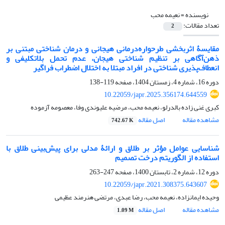
نویسنده =
نعیمه محب
تعداد مقالات:
2
مقایسۀ اثربخشی طرحواره‌درمانی هیجانی و درمان شناختی مبتنی بر
ذهن‌آگاهی بر تنظیم شناختی هیجان، عدم تحمل بلاتکلیفی و
انعطاف‌پذیری ‌شناختی در افراد مبتلا به اختلال اضطراب فراگیر
دوره 16، شماره 4، زمستان 1404، صفحه
119-138
10.22059/japr.2025.356174.644559
کبری غنی زاده بالدرلو، نعیمه محب، مرضیه علیوندی وفا، معصومه آزموده
مشاهده مقاله
اصل مقاله
742.67 K
شناسایی عوامل مؤثر بر طلاق و ارائۀ مدلی برای پیش‌بینی طلاق با
استفاده از الگوریتم درخت تصمیم
دوره 12، شماره 2، تابستان 1400، صفحه
247-263
10.22059/japr.2021.308375.643607
وحیده ایمانزاده، نعیمه محب، رضا عبدی، مرتضی هنرمند عظیمی
مشاهده مقاله
اصل مقاله
1.09 M