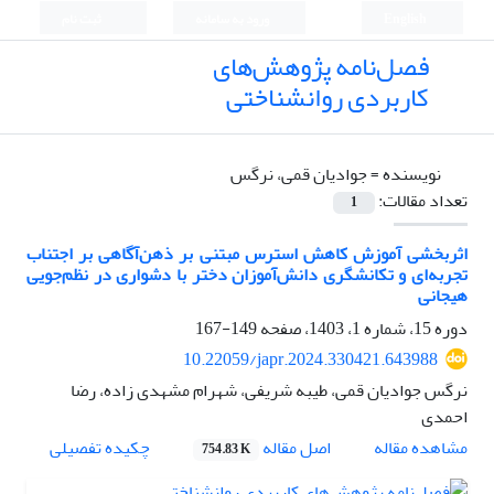
English
ورود به سامانه
ثبت نام
فصل‌نامه پژوهش‌های
کاربردی روانشناختی
نویسنده =
جوادیان قمی، نرگس
تعداد مقالات:
1
اثربخشی آموزش کاهش استرس مبتنی بر ذهن‌آگاهی بر اجتناب
تجربه‌ای و تکانشگری دانش‌آموزان دختر با دشواری در نظم‌جویی
هیجانی
دوره 15، شماره 1، 1403، صفحه
149-167
10.22059/japr.2024.330421.643988
نرگس جوادیان قمی، طیبه شریفی، شهرام مشهدی زاده، رضا
احمدی
اصل مقاله
مشاهده مقاله
چکیده تفصیلی
754.83 K