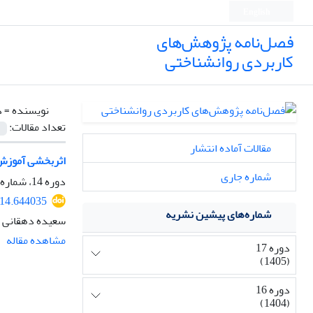
English
فصل‌نامه پژوهش‌های
کاربردی روانشناختی
نویسنده =
د
تعداد مقالات:
مقالات آماده انتشار
اثربخشی آموزش ت
شماره جاری
دوره 14، شماره 2، 1402، صفحه
914.644035
شماره‌های پیشین نشریه
سعیده دهقانی ع
مشاهده مقاله
دوره 17
(1405)
دوره 16
(1404)