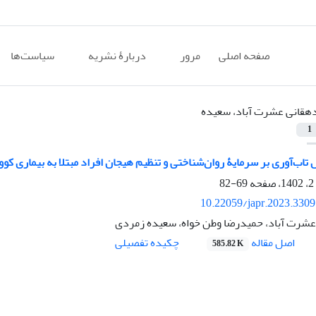
صفحه اصلی
مرور
دربارۀ نشریه
سیاست‌ها
هقانی عشرت آباد، سعیده
1
اب‌آوری بر سرمایۀ روان‌شناختی و تنظیم هیجان افراد مبتلا به بیماری کووید
69-82
10.22059/japr.2023.330
شرت آباد، حمیدرضا وطن خواه، سعیده زمردی
اصل مقاله
چکیده تفصیلی
585.82 K