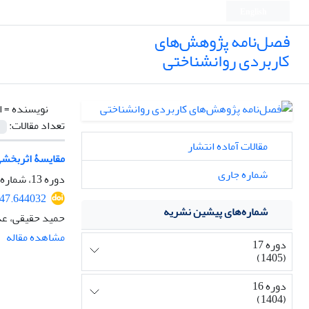
English
فصل‌نامه پژوهش‌های
کاربردی روانشناختی
نویسنده =
ا
تعداد مقالات:
مقالات آماده انتشار
مقایسۀ اثربخشی 
شماره جاری
دوره 13، شماره 4، 1401، صفحه
947.644032
شماره‌های پیشین نشریه
حمید حقیقی، عذ
مشاهده مقاله
دوره 17
(1405)
دوره 16
(1404)