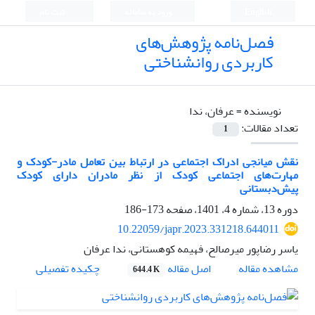
English
ورود به سامانه
ثبت نام
فصل‌نامه پژوهش‌های
کاربردی روانشناختی
نویسنده =
عرفان، ندا
تعداد مقالات:
1
نقش میانجی ادراک اجتماعی در ارتباط بین تعامل مادر-کودک و
مهارت‌های اجتماعی کودک از نظر مادران دارای کودک
پیش‌دبستانی
دوره 13، شماره 4، 1401، صفحه
173-186
10.22059/japr.2023.331218.644011
یاسر رضاپور میرصالح، فهیمه کوهستانی، ندا عرفان
اصل مقاله
مشاهده مقاله
چکیده تفصیلی
644.4 K