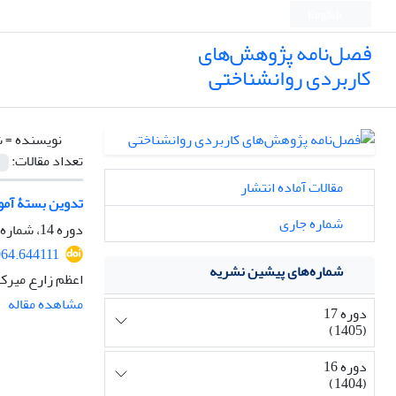
English
فصل‌نامه پژوهش‌های
کاربردی روانشناختی
نویسنده =
ش
تعداد مقالات:
مقالات آماده انتشار
تدوین بستۀ آمو
شماره جاری
دوره 14، شماره 4، 1402، صفحه
064.644111
شماره‌های پیشین نشریه
اعظم زارع میرک
مشاهده مقاله
دوره 17
(1405)
دوره 16
(1404)