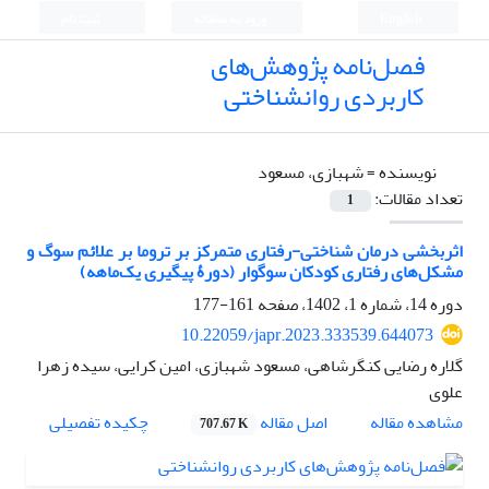
English
ورود به سامانه
ثبت نام
فصل‌نامه پژوهش‌های
کاربردی روانشناختی
نویسنده =
شهبازی، مسعود
تعداد مقالات:
1
اثربخشی درمان شناختی-رفتاری متمرکز بر تروما بر علائم سوگ و
مشکل‌های رفتاری کودکان سوگوار (دورۀ پیگیری یک‌ماهه)
دوره 14، شماره 1، 1402، صفحه
161-177
10.22059/japr.2023.333539.644073
گلاره رضایی کنگرشاهی، مسعود شهبازی، امین کرایی، سیده زهرا
علوی
اصل مقاله
مشاهده مقاله
چکیده تفصیلی
707.67 K