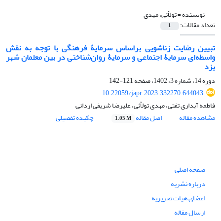
نویسنده =
تولاّئی، مهدی
تعداد مقالات:
1
تبیین رضایت زناشویی براساس سرمایۀ فرهنگی با توجه به نقش
واسطه‌ای سرمایۀ اجتماعی و سرمایۀ روان‌شناختی در بین معلمان شهر
یزد
دوره 14، شماره 3، 1402، صفحه
121-142
10.22059/japr.2023.332270.644043
فاطمه آبداری تفتی، مهدی تولاّئی، علیرضا شریفی اردانی
مشاهده مقاله
اصل مقاله
چکیده تفصیلی
1.05 M
صفحه اصلی
درباره نشریه
اعضای هیات تحریریه
ارسال مقاله