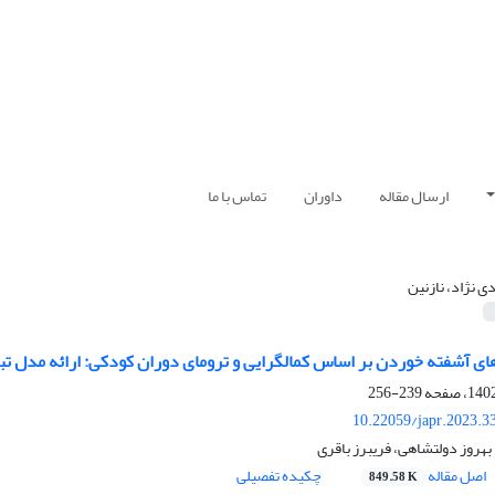
ارسال مقاله
داوران
تماس با ما
ی نژاد، نازنین
ای آشفته خوردن بر اساس کمالگرایی و ترومای دوران کودکی: ارائه مدل تب
239-256
10.22059/japr.2023.3
بهروز دولتشاهی، فریبرز باقری
اصل مقاله
چکیده تفصیلی
849.58 K