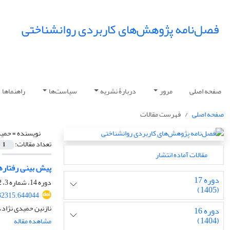
فصل‌نامه پژوهش‌های کاربردی روانشناختی
صفحه اصلی
مرور
دربارۀ نشریه
سیاست‌ها
راهنماها
صفحه اصلی
فهرست مقالات
نویسنده =
حمید
تعداد مقالات:
1
مقالات آماده انتشار
پیش بینی رفتاره
دوره 17
دوره 14، شماره 3، 1402، صفحه
(1405)
32315.644044
نازنین حمیدی نژاد، 
دوره 16
(1404)
مشاهده مقاله