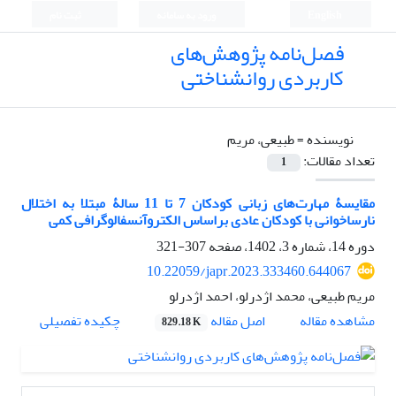
English
ورود به سامانه
ثبت نام
فصل‌نامه پژوهش‌های
کاربردی روانشناختی
نویسنده =
طبیعی، مریم
تعداد مقالات:
1
مقایسۀ مهارت‌های زبانی کودکان 7 تا 11 سالۀ مبتلا به اختلال
نارساخوانی با کودکان عادی براساس الکتروآنسفالوگرافی کمی
دوره 14، شماره 3، 1402، صفحه
307-321
10.22059/japr.2023.333460.644067
مریم طبیعی، محمد اژدرلو، احمد اژدرلو
اصل مقاله
مشاهده مقاله
چکیده تفصیلی
829.18 K