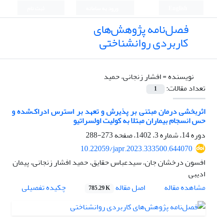
English
ورود به سامانه
ثبت نام
فصل‌نامه پژوهش‌های
کاربردی روانشناختی
نویسنده =
افشار زنجانی، حمید
تعداد مقالات:
1
اثربخشی درمان مبتنی بر پذیرش و تعهد بر استرس ادراک‌شده و
حس انسجام بیماران مبتلا به کولیت اولسراتیو
دوره 14، شماره 3، 1402، صفحه
273-288
10.22059/japr.2023.333500.644070
افسون درخشان جان، سیدعباس حقایق، حمید افشار زنجانی، پیمان
ادیبی
اصل مقاله
مشاهده مقاله
چکیده تفصیلی
785.29 K