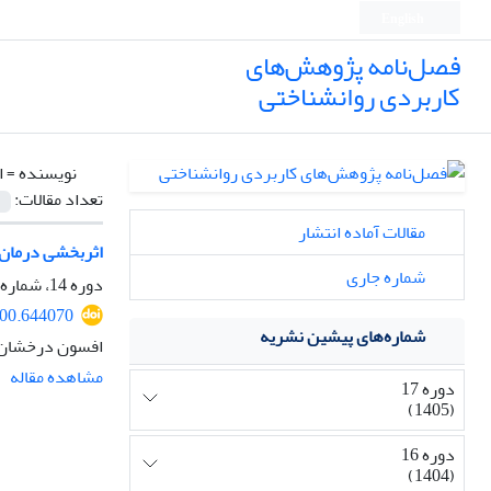
English
فصل‌نامه پژوهش‌های
کاربردی روانشناختی
نویسنده =
ا
تعداد مقالات:
مقالات آماده انتشار
اثربخشی درمان م
شماره جاری
دوره 14، شماره 3، 1402، صفحه
500.644070
شماره‌های پیشین نشریه
افسون درخشان ج
مشاهده مقاله
دوره 17
(1405)
دوره 16
(1404)