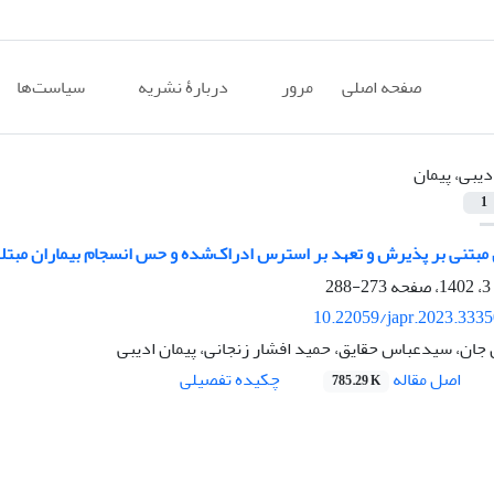
صفحه اصلی
مرور
دربارۀ نشریه
سیاست‌ها
دیبی، پیمان
1
بتنی بر پذیرش و تعهد بر استرس ادراک‌شده و حس انسجام بیماران مبتلا 
273-288
10.22059/japr.2023.333
ان، سیدعباس حقایق، حمید افشار زنجانی، پیمان ادیبی
اصل مقاله
چکیده تفصیلی
785.29 K