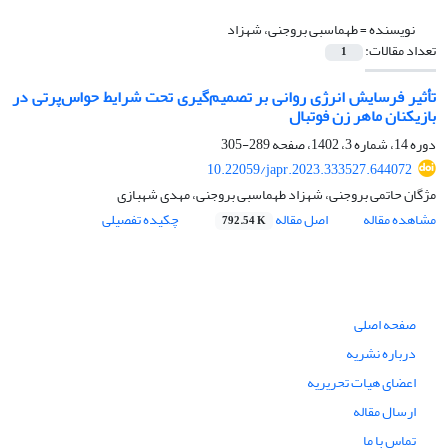
نویسنده =
طهماسبی بروجنی، شهزاد
تعداد مقالات:
1
تأثیر فرسایش انرژی روانی بر تصمیم‌گیری تحت شرایط حواس‌پرتی در
بازیکنان ماهر زن فوتبال
دوره 14، شماره 3، 1402، صفحه
289-305
10.22059/japr.2023.333527.644072
مژگان حاتمی بروجنی، شهزاد طهماسبی بروجنی، مهدی شهبازی
مشاهده مقاله
اصل مقاله
چکیده تفصیلی
792.54 K
صفحه اصلی
درباره نشریه
اعضای هیات تحریریه
ارسال مقاله
تماس با ما