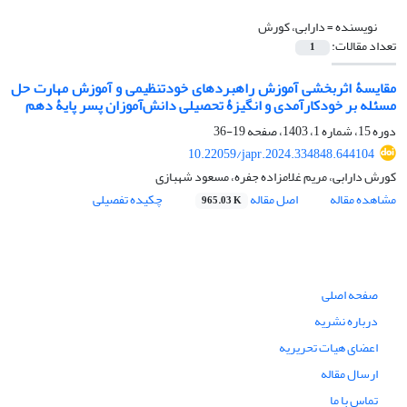
نویسنده =
دارابی، کورش
تعداد مقالات:
1
مقایسۀ اثربخشی آموزش راهبردهای خودتنظیمی و آموزش مهارت حل
مسئله بر خودکارآمدی و انگیزۀ تحصیلی دانش‌آموزان پسر پایۀ دهم
دوره 15، شماره 1، 1403، صفحه
19-36
10.22059/japr.2024.334848.644104
کورش دارابی، مریم غلامزاده جفره، مسعود شهبازی
مشاهده مقاله
اصل مقاله
چکیده تفصیلی
965.03 K
صفحه اصلی
درباره نشریه
اعضای هیات تحریریه
ارسال مقاله
تماس با ما