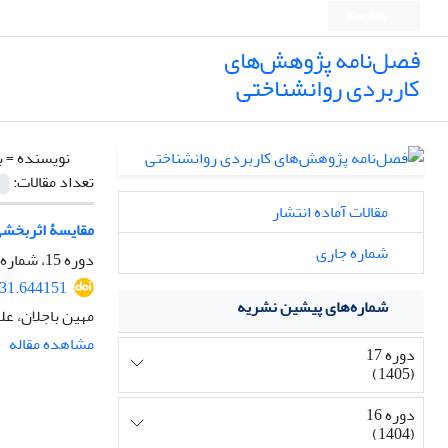
English
فصل‌نامه پژوهش‌های
کاربردی روانشناختی
نویسنده =
ب
تعداد مقالات:
مقالات آماده انتشار
مقایسۀ اثربخشی 
شماره جاری
دوره 15، شماره 1، 1403، صفحه
331.644151
شماره‌های پیشین نشریه
مهین باجلان، عل
مشاهده مقاله
دوره 17
(1405)
دوره 16
(1404)