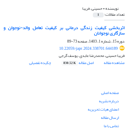
نویسنده =
حسینی، فریبا
تعداد مقالات:
1
اثربخشی کیفیت زندگی درمانی بر کیفیت تعامل والد-نوجوان و
سازگاری نوجوانان
دوره 15، شماره 1، 1403، صفحه
73-89
10.22059/japr.2024.338701.644189
فریبا حسینی، محمدرضا عابدی، یوسف گرجی
مشاهده مقاله
اصل مقاله
چکیده تفصیلی
830.52 K
صفحه اصلی
درباره نشریه
اعضای هیات تحریریه
ارسال مقاله
تماس با ما