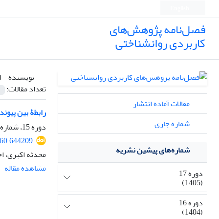
English
فصل‌نامه پژوهش‌های
کاربردی روانشناختی
نویسنده =
ا
تعداد مقالات:
مقالات آماده انتشار
رابطۀ بین پیوند
شماره جاری
دوره 15، شماره 2، 1403، صفحه
360.644209
شماره‌های پیشین نشریه
محدثه اکبری، ا
مشاهده مقاله
دوره 17
(1405)
دوره 16
(1404)