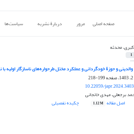
صفحه اصلی
مرور
دربارۀ نشریه
سیاست‌ها
کبری، محدثه
1
 والدینی و حوزۀ خودگردانی و عملکرد مختل طرحواره‌های ناسازگار اولیه با
199-218
10.22059/japr.2024.340
حمد برجعلی، مهدی خانجانی
اصل مقاله
چکیده تفصیلی
1.12 M