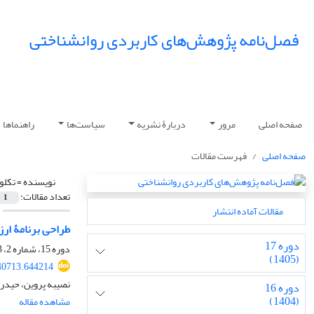
فصل‌نامه پژوهش‌های کاربردی روانشناختی
صفحه اصلی
مرور
دربارۀ نشریه
سیاست‌ها
راهنماها
صفحه اصلی
فهرست مقالات
نویسنده =
تکلو
تعداد مقالات:
1
مقالات آماده انتشار
طراحی برنامۀ ارز
دوره 17
دوره 15، شماره 2، 1403، صفحه
(1405)
40713.644214
نصیبه پروین، حیدر
دوره 16
(1404)
مشاهده مقاله