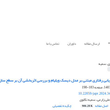
ارسال مقاله
داوران
تماس با ما
ی، سمیه
یابی رفتاری مبتنی بر مدل دیسک ویلیام و بررسی اثربخشی آن بر سطح سازگا
183-198
10.22059/japr.2024.3
علی زارعی، سمیه تکلوی
اصل مقاله
چکیده تفصیلی
906.28 K