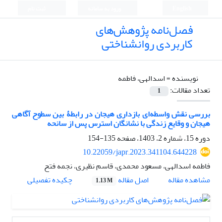
English
ورود به سامانه
ثبت نام
فصل‌نامه پژوهش‌های
کاربردی روانشناختی
نویسنده =
اسدالهی، فاطمه
تعداد مقالات:
1
بررسی نقش واسطه‌ای بازداری هیجان در رابطۀ بین سطوح آگاهی
هیجان و وقایع زندگی با نشانگان استرس پس از سانحه
دوره 15، شماره 2، 1403، صفحه
135-154
10.22059/japr.2023.341104.644228
فاطمه اسدالهی، مسعود محمدی، قاسم نظیری، نجمه فتح
اصل مقاله
مشاهده مقاله
چکیده تفصیلی
1.13 M