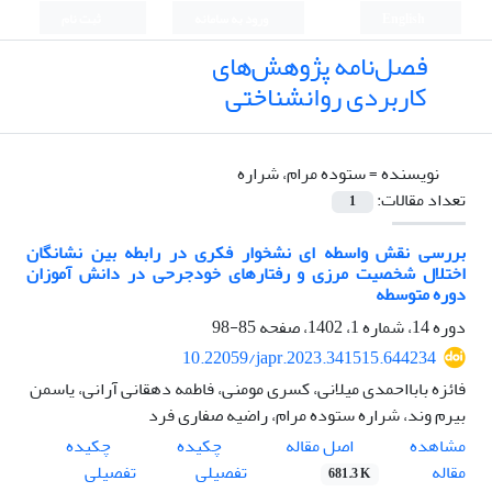
English
ورود به سامانه
ثبت نام
فصل‌نامه پژوهش‌های
کاربردی روانشناختی
نویسنده =
ستوده مرام، شراره
تعداد مقالات:
1
بررسی نقش واسطه ای نشخوار فکری در رابطه بین نشانگان
اختلال شخصیت مرزی و رفتارهای خودجرحی در دانش آموزان
دوره متوسطه
دوره 14، شماره 1، 1402، صفحه
85-98
10.22059/japr.2023.341515.644234
فائزه بابااحمدی میلانی، کسری مومنی، فاطمه دهقانی آرانی، یاسمن
بیرم وند، شراره ستوده مرام، راضیه صفاری فرد
اصل مقاله
مشاهده
چکیده
چکیده
مقاله
تفصیلی
تفصیلی
681.3 K