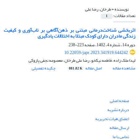
نویسنده =
طرخان، رضا علی
تعداد مقالات:
1
اثربخشی شناخت‌درمانی مبتنی بر ذهن‌آگاهی بر تاب‌آوری و کیفیت
زندگی مادران دارای کودک مبتلا به اختلالات یادگیری
دوره 14، شماره 4، 1402، صفحه
223-238
10.22059/japr.2023.341919.644242
لیدا ملک زاده، فاطمه نیکخو، رضا علی طرخان، معصومه نجفی پازوکی
مشاهده مقاله
اصل مقاله
چکیده تفصیلی
881.82 K
صفحه اصلی
درباره نشریه
اعضای هیات تحریریه
ارسال مقاله
تماس با ما